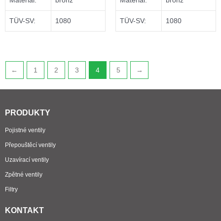
Materiál:
bronz
Materiál:
bronz
TÜV-SV:
1080
TÜV-SV:
1080
←
1
2
3
4
5
→
PRODUKTY
Pojistné ventily
Přepouštěcí ventily
Uzavírací ventily
Zpětné ventily
Filtry
KONTAKT