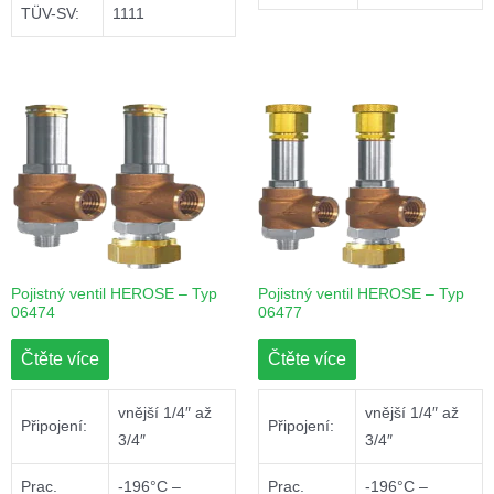
TÜV-SV:
1111
Pojistný ventil HEROSE – Typ
Pojistný ventil HEROSE – Typ
06474
06477
Čtěte více
Čtěte více
vnější 1/4″ až
vnější 1/4″ až
Připojení:
Připojení:
3/4″
3/4″
Prac.
-196°C –
Prac.
-196°C –