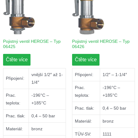
Pojistný ventil HEROSE – Typ
Pojistný ventil HEROSE – Typ
06425
06426
Čtěte více
Čtěte více
vnější 1/2″ až 1-
Připojení:
1/2″ – 1-1/4″
Připojení:
1/4″
Prac.
-196°C –
Prac.
-196°C –
teplota:
+185°C
teplota:
+185°C
Prac. tlak:
0,4 – 50 bar
Prac. tlak:
0,4 – 50 bar
Materiál:
bronz
Materiál:
bronz
TÜV-SV:
1111