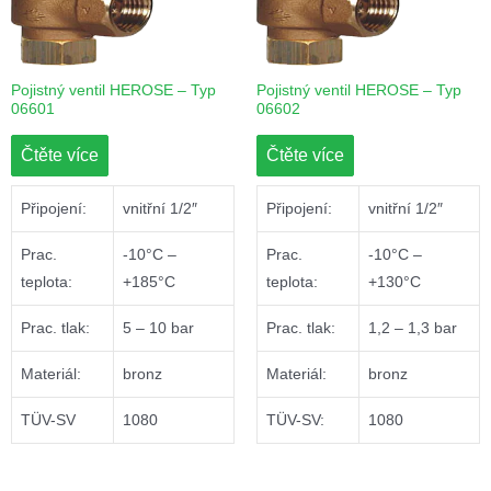
Pojistný ventil HEROSE – Typ
Pojistný ventil HEROSE – Typ
06601
06602
Čtěte více
Čtěte více
Připojení:
vnitřní 1/2″
Připojení:
vnitřní 1/2″
Prac.
-10°C –
Prac.
-10°C –
teplota:
+185°C
teplota:
+130°C
Prac. tlak:
5 – 10 bar
Prac. tlak:
1,2 – 1,3 bar
Materiál:
bronz
Materiál:
bronz
TÜV-SV
1080
TÜV-SV:
1080