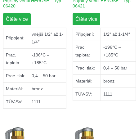
Pojistný ventil HEROSE – Typ
Pojistný ventil HEROSE – Typ
06420
06421
Čtěte více
Čtěte více
vnější 1/2″ až 1-
Připojení:
1/2″ až 1-1/4″
Připojení:
1/4″
Prac.
-196°C –
Prac.
-196°C –
teplota:
+185°C
teplota:
+185°C
Prac. tlak:
0,4 – 50 bar
Prac. tlak:
0,4 – 50 bar
Materiál:
bronz
Materiál:
bronz
TÜV-SV:
1111
TÜV-SV:
1111