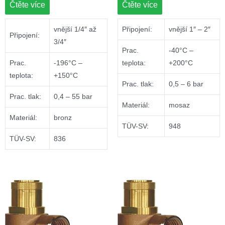
Čtěte více
Čtěte více
vnější 1/4″ až
Připojení:
vnější 1″ – 2″
Připojení:
3/4″
Prac.
-40°C –
Prac.
-196°C –
teplota:
+200°C
teplota:
+150°C
Prac. tlak:
0,5 – 6 bar
Prac. tlak:
0,4 – 55 bar
Materiál:
mosaz
Materiál:
bronz
TÜV-SV:
948
TÜV-SV:
836