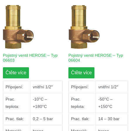
Pojistný ventil HEROSE – Typ
Pojistný ventil HEROSE – Typ
06603
06604
Čtěte více
Čtěte více
Připojení:
vnitřní 1/2″
Připojení:
vnitřní 1/2″
Prac.
-10°C –
Prac.
-50°C –
teplota:
+180°C
teplota:
+150°C
Prac. tlak:
0,2 – 5 bar
Prac. tlak:
14 – 30 bar