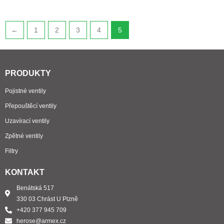
←
1
2
3
4
5
PRODUKTY
Pojistné ventily
Přepouštěcí ventily
Uzavírací ventily
Zpětné ventily
Filtry
KONTAKT
Benátská 517
330 03 Chrást U Plzně
+420 377 945 709
herose@armex.cz