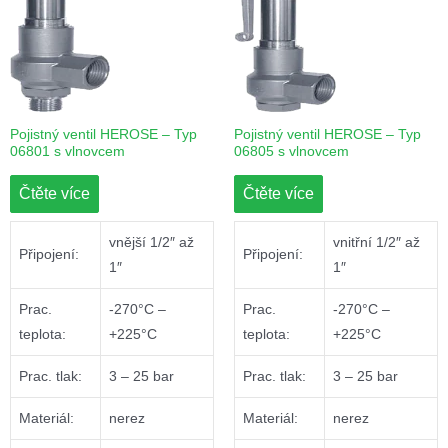
Pojistný ventil HEROSE – Typ
Pojistný ventil HEROSE – Typ
06801 s vlnovcem
06805 s vlnovcem
Čtěte více
Čtěte více
vnější 1/2″ až
vnitřní 1/2″ až
Připojení:
Připojení:
1″
1″
Prac.
-270°C –
Prac.
-270°C –
teplota:
+225°C
teplota:
+225°C
Prac. tlak:
3 – 25 bar
Prac. tlak:
3 – 25 bar
Materiál:
nerez
Materiál:
nerez