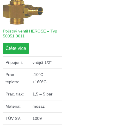
Pojistný ventil HEROSE – Typ
50051.0011
Čtěte více
Připojení:
vnější 1/2″
Prac.
-10°C –
teplota:
+160°C
Prac. tlak:
1,5 – 5 bar
Materiál:
mosaz
TÜV-SV:
1009