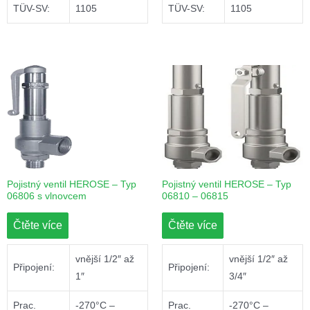
TÜV-SV:
1105
TÜV-SV:
1105
Pojistný ventil HEROSE – Typ
Pojistný ventil HEROSE – Typ
06806 s vlnovcem
06810 – 06815
Čtěte více
Čtěte více
vnější 1/2″ až
vnější 1/2″ až
Připojení:
Připojení:
1″
3/4″
Prac.
-270°C –
Prac.
-270°C –