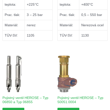
teplota:
+225°C
teplota:
+400°C
Prac. tlak:
3 – 25 bar
Prac. tlak:
0,5 – 550 bar
Materiál:
nerez
Materiál:
Nerezová ocel
TÜV-SV:
1105
TÜV-SV:
1130
Pojistný ventil HEROSE – Typ
Pojistný ventil HEROSE – Typ
06850 a Typ 06855
50051.0004