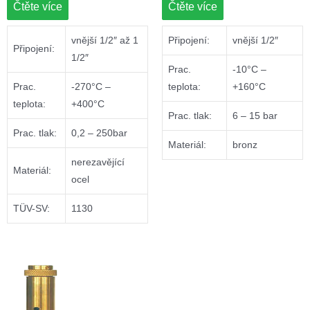
Čtěte více
Čtěte více
vnější 1/2″ až 1
Připojení:
vnější 1/2″
Připojení:
1/2″
Prac.
-10°C –
Prac.
-270°C –
teplota:
+160°C
teplota:
+400°C
Prac. tlak:
6 – 15 bar
Prac. tlak:
0,2 – 250bar
Materiál:
bronz
nerezavějící
Materiál:
ocel
TÜV-SV:
1130