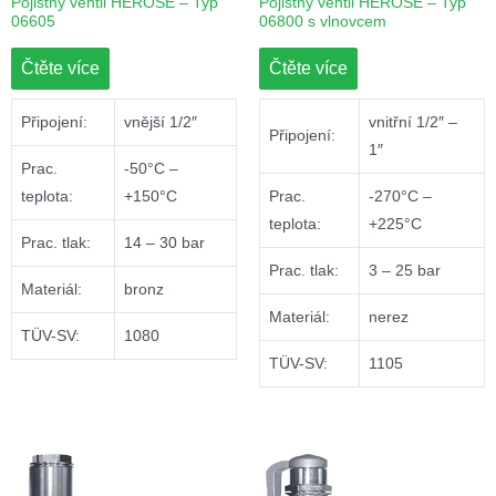
Pojistný ventil HEROSE – Typ
Pojistný ventil HEROSE – Typ
06605
06800 s vlnovcem
Čtěte více
Čtěte více
Připojení:
vnější 1/2″
vnitřní 1/2″ –
Připojení:
1″
Prac.
-50°C –
teplota:
+150°C
Prac.
-270°C –
teplota:
+225°C
Prac. tlak:
14 – 30 bar
Prac. tlak:
3 – 25 bar
Materiál:
bronz
Materiál:
nerez
TÜV-SV:
1080
TÜV-SV:
1105