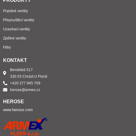
PRODUKTY
Pojistné ventily
Přepouštěcí ventily
Uzavírací ventily
Zpětné ventily
Filtry
KONTAKT
Benátská 517
330 03 Chrást U Plzně
+420 377 945 709
herose@armex.cz
HEROSE
www.herose.com