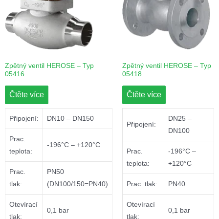
Zpětný ventil HEROSE – Typ
Zpětný ventil HEROSE – Typ
05416
05418
Čtěte více
Čtěte více
Připojení:
DN10 – DN150
DN25 –
Připojení:
DN100
Prac.
-196°C – +120°C
teplota:
Prac.
-196°C –
teplota:
+120°C
Prac.
PN50
tlak:
(DN100/150=PN40)
Prac. tlak:
PN40
Otevírací
Otevírací
0,1 bar
0,1 bar
tlak:
tlak: