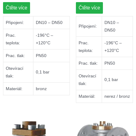
Čtěte více
Čtěte více
Připojení:
DN10 – DN50
DN10 –
Připojení:
DN50
Prac.
-196°C –
teplota:
+120°C
Prac.
-196°C –
teplota:
+120°C
Prac. tlak:
PN50
Prac. tlak:
PN50
Otevírací
0,1 bar
tlak:
Otevírací
0,1 bar
tlak:
Materiál:
bronz
Materiál:
nerez / bronz