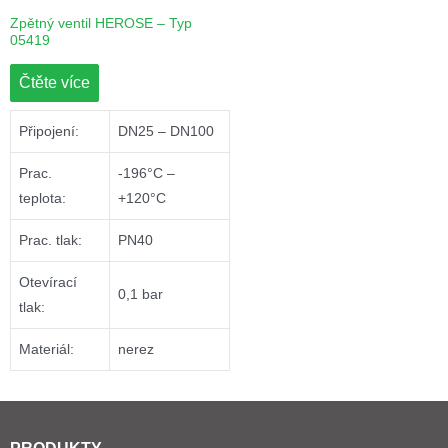
Zpětný ventil HEROSE – Typ
05419
Čtěte více
Připojení:
DN25 – DN100
Prac.
-196°C –
teplota:
+120°C
Prac. tlak:
PN40
Otevírací
0,1 bar
tlak:
Materiál:
nerez