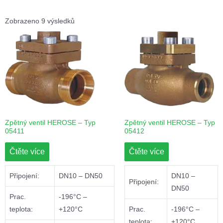
Zobrazeno 9 výsledků
Zpětný ventil HEROSE – Typ
Zpětný ventil HEROSE – Typ
05411
05412
Čtěte více
Čtěte více
Připojení:
DN10 – DN50
DN10 –
Připojení:
DN50
Prac.
-196°C –
teplota:
+120°C
Prac.
-196°C –
teplota:
+120°C