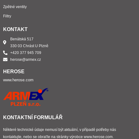
Zpětné ventily
Filtry
KONTAKT
Benátská 517
330 03 Chrást U Plzně
+420 377 945 709
herose@armex.cz
HEROSE
www.herose.com
KONTAKTNÍ FORMULÁŘ
Některé technické údaje nemusí být aktuální, v případě potřeby nás
kontaktujte, nebo se obraťte na stránky výrobce www.herose.com.