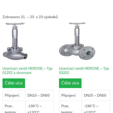
Zobrazeno 21. – 23. z 23 výsledků
Uzavírací ventil HEROSE – Typ
Uzavírací ventil HEROSE – Typ
01252 s vlnovcem
03252
Čtěte více
Čtěte více
Připojení:
DN10 – DN50
Připojení:
DN25 – DN50
Prac.
-196°C –
Prac.
-196°C –
teplota:
+120°C
teplota:
+120°C