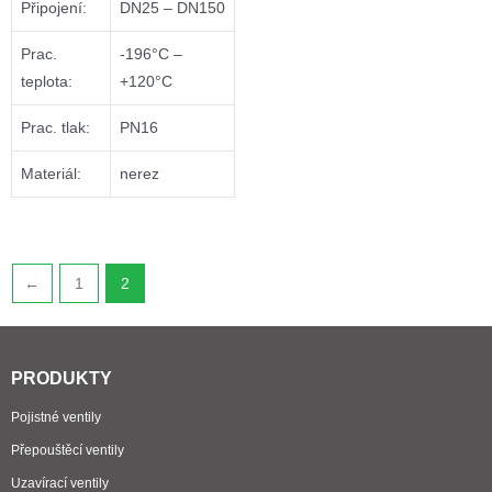
Připojení:
DN25 – DN150
Prac.
-196°C –
teplota:
+120°C
Prac. tlak:
PN16
Materiál:
nerez
←
1
2
PRODUKTY
Pojistné ventily
Přepouštěcí ventily
Uzavírací ventily