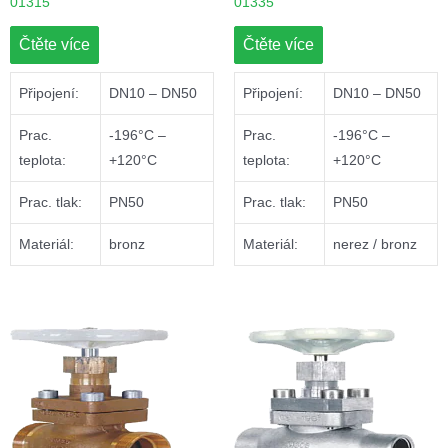
01315
01335
Čtěte více
Čtěte více
Připojení:
DN10 – DN50
Připojení:
DN10 – DN50
Prac.
-196°C –
Prac.
-196°C –
teplota:
+120°C
teplota:
+120°C
Prac. tlak:
PN50
Prac. tlak:
PN50
Materiál:
bronz
Materiál:
nerez / bronz