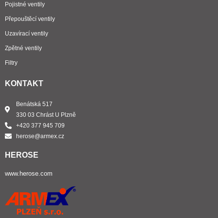
Pojistné ventily
Přepouštěcí ventily
Uzavírací ventily
Zpětné ventily
Filtry
KONTAKT
Benátská 517
330 03 Chrást U Plzně
+420 377 945 709
herose@armex.cz
HEROSE
www.herose.com