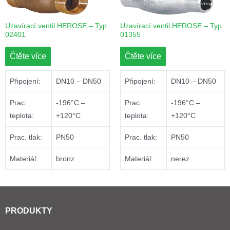
Uzavírací ventil HEROSE – Typ
Uzavírací ventil HEROSE – Typ
02401
01355
Čtěte více
Čtěte více
Připojení:
DN10 – DN50
Připojení:
DN10 – DN50
Prac.
-196°C –
Prac.
-196°C –
teplota:
+120°C
teplota:
+120°C
Prac. tlak:
PN50
Prac. tlak:
PN50
Materiál:
bronz
Materiál:
nerez
PRODUKTY