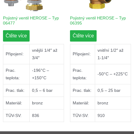
Pojistný ventil HEROSE – Typ
Pojistný ventil HEROSE – Typ
06477
06395
Čtěte více
Čtěte více
vnější 1/4″ až
vnitřní 1/2″ až
Připojení:
Připojení:
3/4″
1-1/4″
Prac.
-196°C –
Prac.
-50°C – +225°C
teplota:
+150°C
teplota:
Prac. tlak:
0,5 – 6 bar
Prac. tlak:
0,5 – 25 bar
Materiál:
bronz
Materiál:
bronz
TÜV-SV:
836
TÜV-SV:
910