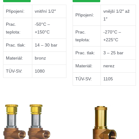
Připojení:
vnitřní 1/2″
vnější 1/2″ až
Připojení:
1″
Prac.
-50°C –
teplota:
+150°C
Prac.
-270°C –
teplota:
+225°C
Prac. tlak:
14 – 30 bar
Prac. tlak:
3 – 25 bar
Materiál:
bronz
Materiál:
nerez
TÜV-SV:
1080
TÜV-SV:
1105