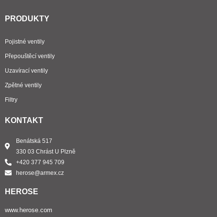
PRODUKTY
Pojistné ventily
Přepouštěcí ventily
Uzavírací ventily
Zpětné ventily
Filtry
KONTAKT
Benátská 517
330 03 Chrást U Plzně
+420 377 945 709
herose@armex.cz
HEROSE
www.herose.com